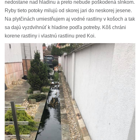
nedostane nad hladinu a preto nebude poškodená slnkom.
Ryby tieto potoky milujú od skorej jari do neskorej jesene.
Na plytčinách umiestňujem aj vodné rastliny v košoch a tak
sa dajú vyzdvihnúť k hladine podľa potreby. Kôš chráni
korene rastliny i vlastnú rastlinu pred Koi.