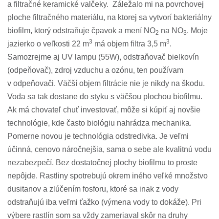
a filtračné keramické valčeky. Záležalo mi na povrchovej
ploche filtračného materiálu, na ktorej sa vytvorí bakteriálny
biofilm, ktorý odstraňuje čpavok a mení NO
na NO
. Moje
2
3
3
3
jazierko o veľkosti 22 m
má objem filtra 3,5 m
.
Samozrejme aj UV lampu (55W), odstraňovač bielkovín
(odpeňovač), zdroj vzduchu a ozónu, ten používam
v odpeňovači. Väčší objem filtrácie nie je nikdy na škodu.
Voda sa tak dostane do styku s väčšou plochou biofilmu.
Ak má chovateľ chuť investovať, môže si kúpiť aj novšie
technológie, kde často biológiu nahrádza mechanika.
Pomerne novou je technológia odstredivka. Je veľmi
účinná, cenovo náročnejšia, sama o sebe ale kvalitnú vodu
nezabezpečí. Bez dostatočnej plochy biofilmu to proste
nepôjde. Rastliny spotrebujú okrem iného veľké množstvo
dusitanov a zlúčením fosforu, ktoré sa inak z vody
odstraňujú iba veľmi ťažko (výmena vody to dokáže). Pri
výbere rastlín som sa vždy zameriaval skôr na druhy