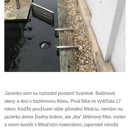
Jazierko som sa rozhodol postaviť trvanlivé. Betónové
steny a dno s bazénovou fóliou. Prvá fólia mi vydržala 17
rokov. Keďže používam stále pôvodnú filtráciu, nemám na
jazierku doma žiadny bubon, ale „iba“ štrbinový filter, vortex
a osem komôr s filtračným materiálom, japonské rohože