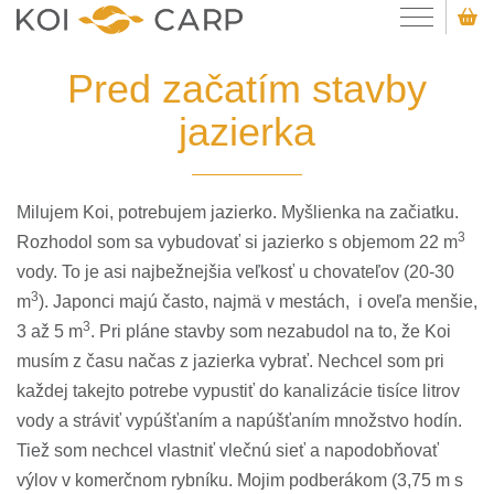
Pred začatím stavby
jazierka
Milujem Koi, potrebujem jazierko. Myšlienka na začiatku.
3
Rozhodol som sa vybudovať si jazierko s objemom 22 m
vody. To je asi najbežnejšia veľkosť u chovateľov (20-30
3
m
). Japonci majú často, najmä v mestách, i oveľa menšie,
3
3 až 5 m
. Pri pláne stavby som nezabudol na to, že Koi
musím z času načas z jazierka vybrať. Nechcel som pri
každej takejto potrebe vypustiť do kanalizácie tisíce litrov
vody a stráviť vypúšťaním a napúšťaním množstvo hodín.
Tiež som nechcel vlastniť vlečnú sieť a napodobňovať
výlov v komerčnom rybníku. Mojim podberákom (3,75 m s