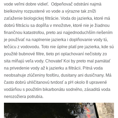
vode veľmi dobre vidieť. Odpeňovač odstráni najmä
bielkoviny rozpustené vo vode a výrazne tak zníži
zaťaženie biologickej filtrácie. Voda do jazierka, ktoré má
dobrú filtráciu sa dopĺňa v množstve, ktoré nie je žiadnou
finančnou katastrofou, preto asi najjednoduchším riešením
je používať na naplnenie jazierka i doplňovanie vody tú,
tečúcu z vodovodu. Toto nie úplne platí pre jazierka, kde sú
použité bubnové filtre, tieto pri oplachovaní nečistoty zo
sita míňajú veľa vody. Chovateľ Koi by preto mal pamätať
na privedenie vody až k jazierku a filtrácii. Pitná voda
neobsahuje zlúčeniny fosfóru, dusitany ani dusičnany. Má
často dobrú uhličitanovú tvrdosť a pH okolo 8 upravené
vodárňou s použitím bikarbonátu sodného, zásaditá voda
nerozožiera potrubia.