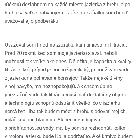
rúčkou) dosiahnem na každé miesto jazierka z brehu a po
brehu sa voľne pohybujem. Takže na začiatku som hneď
uvažoval aj o podberáku.
Uvažoval som hneď na začiatku kam umiestnim filtráciu.
Pred 20 rokmi, keď som moje jazierko staval, neboli
možnosti tak veľké ako dnes. Dôležitá je kapacita a kvality
filtrácie. Môj prípad je trochu špecifický, ja používam vodu
z jazierka na polievanie bonsajov. Takže nejaké živiny
v nej navyše, ma neznepokojujú. Ak chcem úplne
priezračnú vodu tak filtrácia musí mať dostatočný objem
a technológiu schopnú odstrániť všetko, čo v jazierku
nemá byť. Iba tak budem môcť z brehu sledovať mojich
miláčikov pod hladinou. Ak nechcem bojovať
s priehľadnosťou vody, mal by som sa rozhodnúť, koľko
v mojom jazierku bude Koi a dodržať to. Aké krmivo budem