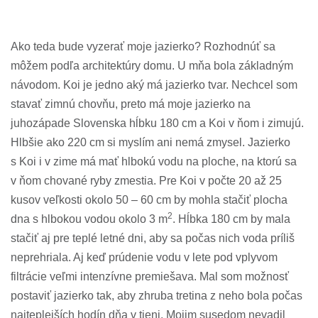
Ako teda bude vyzerať moje jazierko? Rozhodnúť sa
môžem podľa architektúry domu. U mňa bola základným
návodom. Koi je jedno aký má jazierko tvar. Nechcel som
stavať zimnú chovňu, preto má moje jazierko na
juhozápade Slovenska hĺbku 180 cm a Koi v ňom i zimujú.
Hlbšie ako 220 cm si myslím ani nemá zmysel. Jazierko
s Koi i v zime má mať hlbokú vodu na ploche, na ktorú sa
v ňom chované ryby zmestia. Pre Koi v počte 20 až 25
kusov veľkosti okolo 50 – 60 cm by mohla stačiť plocha
2
dna s hlbokou vodou okolo 3 m
. Hĺbka 180 cm by mala
stačiť aj pre teplé letné dni, aby sa počas nich voda príliš
neprehriala. Aj keď prúdenie vodu v lete pod vplyvom
filtrácie veľmi intenzívne premiešava. Mal som možnosť
postaviť jazierko tak, aby zhruba tretina z neho bola počas
najteplejších hodín dňa v tieni. Mojim susedom nevadil