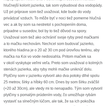
hlučnejší kolorit jazierka, tak som vybudoval dva vodopády.
Už pri príprave som tiež uvažoval, kde bude do vody
privádzať vzduch. To môže byť v noci tiež pomerne hlučná
vec a ak by som sa nestretol s pochopením doma,
prípadne u susedov, bol by to tiež dôvod na spory.
Uvažoval som tiež ako ochrániť svoje ryby pred mačkami
a to mačku nechovám. Nechcel som budovať jazierko,
ktorého hladina je o 20 až 30 cm pod úrovňou terénu, aby
mačka na Koi vo vode nedosiahla. Pritom mačiek sa
v okolí vyskytuje veľmi veľa. Preto som uvažoval o kolmých
stenách jazierka, aby ryby mohli mačke uniknúť dolu.
Plytčiny som v jazierku vytvoril ako dva potoky dlhé spolu
25 metrov, šírky a hĺbky 60 cm. Dnes by som šírku zväčšil
(+20 až 30cm), ale vtedy mi to nenapadlo. Tým som vytvoril
plytčiny s pomalým prúdením vody, čo umožňuje rybám
vystaviť sa slnečným lúčom, ale tak, že sa ich pokožka