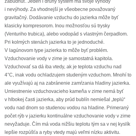
zabudnúť. Jeden i druhý systém má svoje výhody
i nevýhody. Za vhodnejší je všeobecne považovaný
gravitačný. Dodávanie vzduchu do jazierka môže byť
klasicky kompresorom. Inou možnosťou sú trysky
(Venturiho trubica), alebo vodopád s vlastným čerpadlom.
Pri kolmých stenách jazierka to je jednoduché.
V lagúnovom type jazierka to môže byť problém.
Vzduchovanie vody v zime je samostatná kapitola.
Vzduchovať sa dá iba vtedy, ak je teplota vzduchu nad
4°C, inak vodu ochladzujem studeným vzduchom. Mnohí to
ale využívajú aj na zabránenie zamŕzania hladiny jazierka.
Umiestnenie vzduchovacieho kameňa v zime nemá byť
v hlbokej časti jazierka, aby prúd bublín nemiešal „teplú“
vodu nad dnom so studenou vodou na hladine. Primeraný
počet rýb v jazierku kontinuálne vzduchovanie vody v zime
nevyžaduje. Čím má voda nižšiu teplotu tým sa v nej kyslík
lepšie rozpúšťa a ryby vtedy majú veľmi nízku aktivitu.