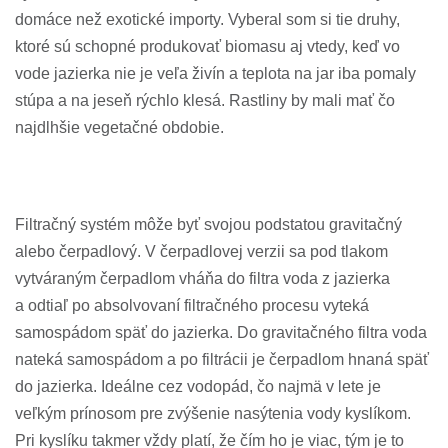
domáce než exotické importy. Vyberal som si tie druhy,
ktoré sú schopné produkovať biomasu aj vtedy, keď vo
vode jazierka nie je veľa živín a teplota na jar iba pomaly
stúpa a na jeseň rýchlo klesá. Rastliny by mali mať čo
najdlhšie vegetačné obdobie.
Filtračný systém môže byť svojou podstatou gravitačný
alebo čerpadlový. V čerpadlovej verzii sa pod tlakom
vytváraným čerpadlom vháňa do filtra voda z jazierka
a odtiaľ po absolvovaní filtračného procesu vyteká
samospádom späť do jazierka. Do gravitačného filtra voda
nateká samospádom a po filtrácii je čerpadlom hnaná späť
do jazierka. Ideálne cez vodopád, čo najmä v lete je
veľkým prínosom pre zvýšenie nasýtenia vody kyslíkom.
Pri kyslíku takmer vždy platí, že čím ho je viac, tým je to