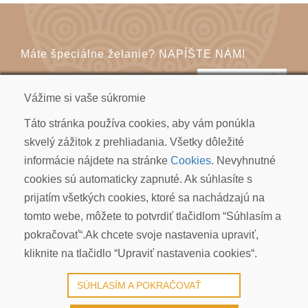
Máte špeciálne želanie? NAPÍŠTE NÁM!
KONTAKT
Vážime si vaše súkromie
Táto stránka používa cookies, aby vám ponúkla
skvelý zážitok z prehliadania. Všetky dôležité
informácie nájdete na stránke
Cookies
. Nevyhnutné
cookies sú automaticky zapnuté. Ak súhlasíte s
KOI CARP SLOVAKIA s.r.o.
prijatím všetkých cookies, ktoré sa nachádzajú na
Kudlákova 7, ​841 01 Bratislava
tomto webe, môžete to potvrdiť tlačidlom “Súhlasím a
info@koicarp.sk
pokračovať“.Ak chcete svoje nastavenia upraviť,
OBCHODNÉ PODMIENKY
kliknite na tlačidlo “Upraviť nastavenia cookies“.
REKLAMÁCIE
PRIVACY POLICY | GDPR
SÚHLASÍM A POKRAČOVAŤ
COOKIES