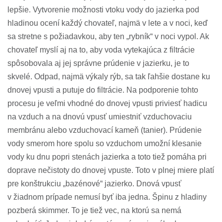
lepšie. Vytvorenie možnosti vtoku vody do jazierka pod
hladinou ocení každý chovateľ, najmä v lete a v noci, keď
sa stretne s požiadavkou, aby ten „rybník“ v noci vypol. Ak
chovateľ myslí aj na to, aby voda vytekajúca z filtrácie
spôsobovala aj jej správne prúdenie v jazierku, je to
skvelé. Odpad, najmä výkaly rýb, sa tak ľahšie dostane ku
dnovej vpusti a putuje do filtrácie. Na podporenie tohto
procesu je veľmi vhodné do dnovej vpusti priviesť hadicu
na vzduch a na dnovú vpusť umiestniť vzduchovaciu
membránu alebo vzduchovací kameň (tanier). Prúdenie
vody smerom hore spolu so vzduchom umožní klesanie
vody ku dnu popri stenách jazierka a toto tiež pomáha pri
doprave nečistoty do dnovej vpuste. Toto v plnej miere platí
pre konštrukciu „bazénové“ jazierko. Dnová vpusť
v žiadnom prípade nemusí byť iba jedna. Špinu z hladiny
pozberá skimmer. To je tiež vec, na ktorú sa nemá