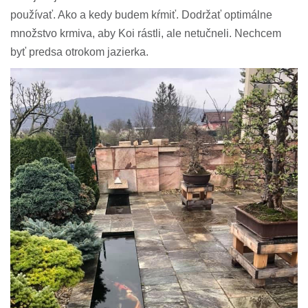
používať. Ako a kedy budem kŕmiť. Dodržať optimálne
množstvo krmiva, aby Koi rástli, ale netučneli. Nechcem
byť predsa otrokom jazierka.