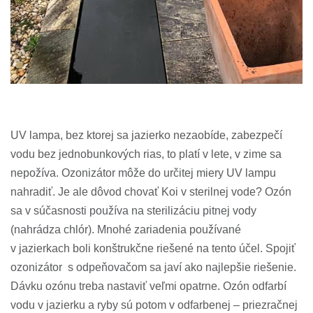
UV lampa, bez ktorej sa jazierko nezaobíde, zabezpečí
vodu bez jednobunkových rias, to platí v lete, v zime sa
nepožíva. Ozonizátor môže do určitej miery UV lampu
nahradiť. Je ale dôvod chovať Koi v sterilnej vode? Ozón
sa v súčasnosti používa na sterilizáciu pitnej vody
(nahrádza chlór). Mnohé zariadenia používané
v jazierkach boli konštrukčne riešené na tento účel. Spojiť
ozonizátor s odpeňovačom sa javí ako najlepšie riešenie.
Dávku ozónu treba nastaviť veľmi opatrne. Ozón odfarbí
vodu v jazierku a ryby sú potom v odfarbenej – priezračnej