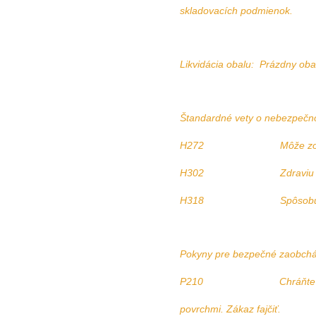
skladovacích podmienok.
Likvidácia obalu: Prázdny oba
Štandardné vety o nebezpečno
H272 Môže zosilniť
H302 Zdraviu škodliv
H318 Spôsobuje vážn
Pokyny pre bezpečné zaobchá
P210 Chráňte pred tepl
povrchmi. Zákaz fajčiť.