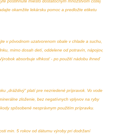
myte postihnuté miesto dostatočným množstvom čistej
adajte okamžite lekársku pomoc a predložte etiketu
ujte v pôvodnom uzatvorenom obale v chlade a suchu,
lnku, mimo dosah detí, oddelene od potravín, nápojov,
 Výrobok absorbuje vlhkosť - po použití nádobu ihneď
u „dráždivý“ platí pre nezriedené prípravok. Vo vode
minerálne zloženie, bez negatívnych vplyvov na ryby
a škody spôsobené nesprávnym použitím prípravku.
sti min. 5 rokov od dátumu výroby pri dodržaní