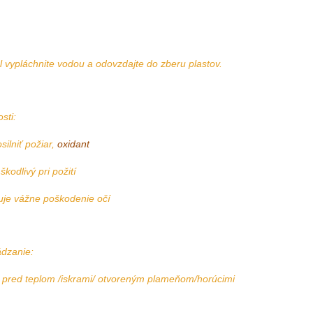
l vypláchnite vodou a odovzdajte do zberu plastov.
sti:
 požiar,
oxidant
ý pri požití
e poškodenie očí
dzanie:
om /iskrami/ otvoreným plameňom/horúcimi