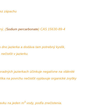
bez zápachu
ý, (
Sodium percarbonate
) CAS 15630-89-4
a dno jazierka a dodáva tam potrebný kyslík,
nečistôt v jazierku.
hradných jazierkach účinkuje negatívne na vláknité
líka na povrchu nečistôt vyplavuje organické zvyšky
3
avku na jeden m
vody, podľa znečistenia.