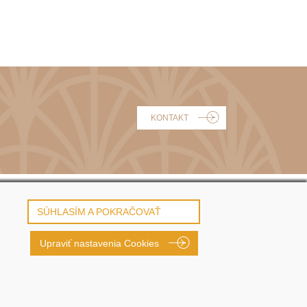
KONTAKT
OBCHODNÉ PODMIENKY
SÚHLASÍM A POKRAČOVAŤ
REKLAMÁCIE
Upraviť nastavenia Cookies
PRIVACY POLICY | GDPR
COOKIES