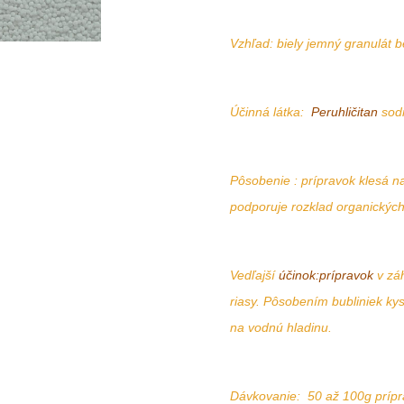
Vzhľad: biely jemný granulát 
Účinná látka:
Peruhličitan
sodn
Pôsobenie : prípravok klesá n
podporuje rozklad organických 
Vedľajší
účinok:prípravok
v zá
riasy. Pôsobením bubliniek kys
na vodnú hladinu.
Dávkovanie: 50 až 100g prípr