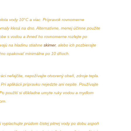
eplota vody 10°C a viac. Prípravok rovnomerne
maly klesá na dno. Alternatívne, menej účinne použite
obe s vodou a ihneď ho rovnomerne rozlejte po
ávajú na hladinu stiahne
skimer
, alebo ich pozbierajte
ožno opakovať minimálne po 10 dňoch.
áci nefajčite, nepožívajte otvorený oheň, zdroje tepla.
ri aplikácii prípravku nejedzte ani nepite. Používajte
 Po použití si dôkladne umyte ruky vodou a mydlom
mom.
í vyplachujte prúdom čistej pitnej vody po dobu aspoň