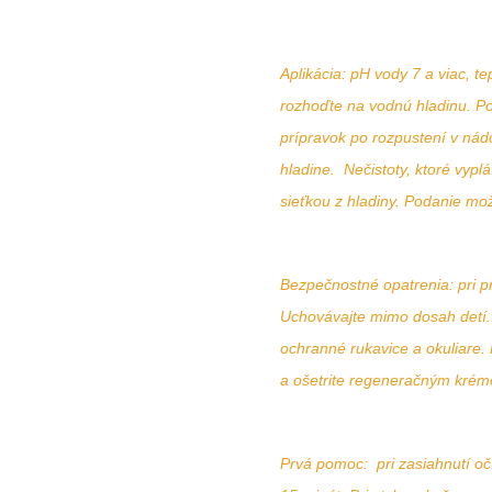
Aplikácia: pH vody 7 a viac, t
rozhoďte na vodnú hladinu. Po
prípravok po rozpustení v nád
hladine. Nečistoty, ktoré vypl
sieťkou z hladiny. Podanie m
Bezpečnostné opatrenia: pri pr
Uchovávajte mimo dosah detí. P
ochranné rukavice a okuliare.
a ošetrite regeneračným kré
Prvá pomoc: pri zasiahnutí oč