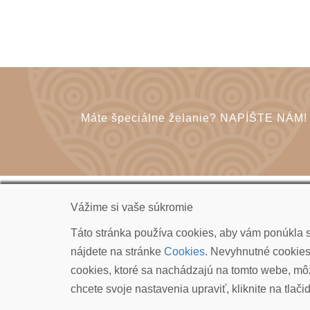
Máte špeciálne želanie? NAPÍŠTE NÁM!
Vážime si vaše súkromie
KOI CARP SLOVAKIA s.r.o.
Táto stránka používa cookies, aby vám ponúkla sk
Kudlákova 7, ​841 01 Bratislava
nájdete na stránke
Cookies
. Nevyhnutné cookies 
info@koicarp.sk
cookies, ktoré sa nachádzajú na tomto webe, môž
chcete svoje nastavenia upraviť, kliknite na tlači
© COPYRIGHT 2026 ALL RIGHTS RESERVED