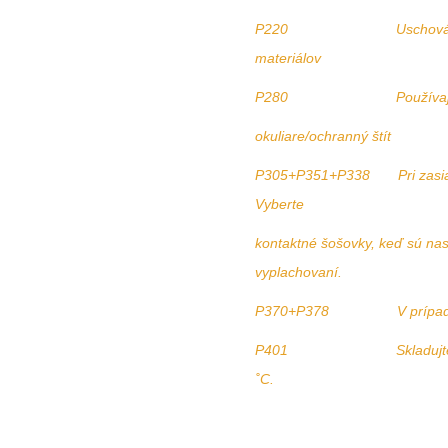
P220 Uschovávajte /skl
materiálov
P280 Používajte ochran
okuliare/ochranný štít
P305+P351+P338 Pri zasiahnu
Vyberte
kontaktné šošovky, keď sú nas
vyplachovaní.
P370+P378 V prípade poži
P401 Skladujte na sucho
˚C.