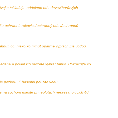
adujte oddelene od odevov/horľavých
né rukavice/ochranný odev/ochranné
tí očí niekoľko minút opatrne vyplachujte vodou.
adené a pokiaľ ich môžete vybrať ľahko. Pokračujte vo
aru: K haseniu použite vodu.
m mieste pri teplotách nepresahujúcich 40