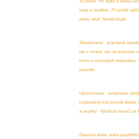
15 minút. Pri styku s kožou u
vody a mydlom. Pri požití vyhľ
alebo obal. Nevdychujte.
Skladovanie: prípravok sklad
nie v mraze, nie na priamom s
krmív a horľavých materiálov.
uzavrite.
Upozornenie: označenie výrobk
rozpustený má prírode blízke 
a rastliny. Výrobca neručí z
Záručná doba: doba použiteľno