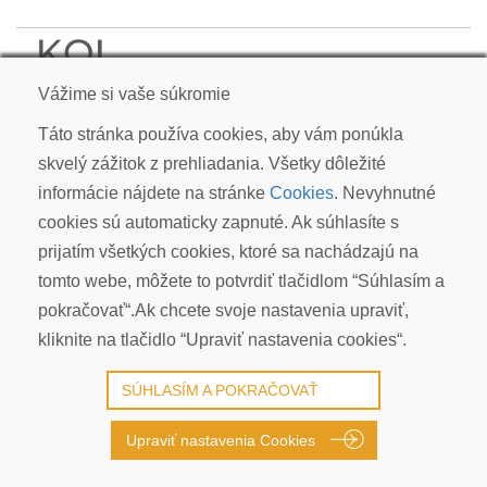
KOI CARP SLOVAKIA s.r.o.
Vážime si vaše súkromie
Kudlákova 7, ​841 01 Bratislava
info@koicarp.sk
Táto stránka používa cookies, aby vám ponúkla
skvelý zážitok z prehliadania. Všetky dôležité
OBCHODNÉ PODMIENKY
informácie nájdete na stránke
Cookies
. Nevyhnutné
REKLAMÁCIE
cookies sú automaticky zapnuté. Ak súhlasíte s
PRIVACY POLICY | GDPR
prijatím všetkých cookies, ktoré sa nachádzajú na
COOKIES
tomto webe, môžete to potvrdiť tlačidlom “Súhlasím a
© COPYRIGHT 2026 ALL RIGHTS RESERVED
pokračovať“.Ak chcete svoje nastavenia upraviť,
kliknite na tlačidlo “Upraviť nastavenia cookies“.
SÚHLASÍM A POKRAČOVAŤ
Upraviť nastavenia Cookies