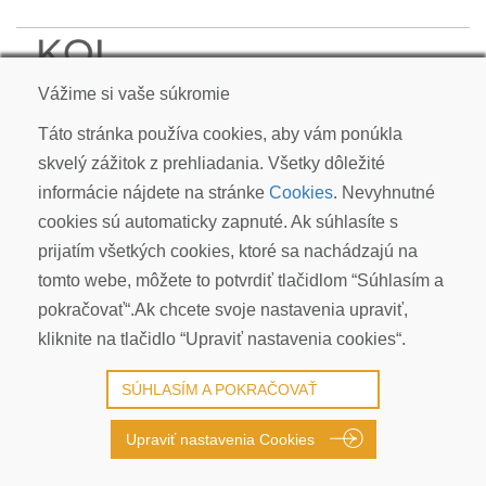
KOI CARP SLOVAKIA s.r.o.
Vážime si vaše súkromie
Kudlákova 7, ​841 01 Bratislava
info@koicarp.sk
Táto stránka používa cookies, aby vám ponúkla
skvelý zážitok z prehliadania. Všetky dôležité
OBCHODNÉ PODMIENKY
informácie nájdete na stránke
Cookies
. Nevyhnutné
REKLAMÁCIE
cookies sú automaticky zapnuté. Ak súhlasíte s
PRIVACY POLICY | GDPR
prijatím všetkých cookies, ktoré sa nachádzajú na
COOKIES
tomto webe, môžete to potvrdiť tlačidlom “Súhlasím a
© COPYRIGHT 2026 ALL RIGHTS RESERVED
pokračovať“.Ak chcete svoje nastavenia upraviť,
kliknite na tlačidlo “Upraviť nastavenia cookies“.
SÚHLASÍM A POKRAČOVAŤ
Upraviť nastavenia Cookies