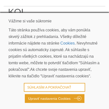
KOI CARP SLOVAKIA s.r.o.
Vážime si vaše súkromie
Kudlákova 7, ​841 01 Bratislava
info@koicarp.sk
Táto stránka používa cookies, aby vám ponúkla
skvelý zážitok z prehliadania. Všetky dôležité
OBCHODNÉ PODMIENKY
informácie nájdete na stránke
Cookies
. Nevyhnutné
REKLAMÁCIE
cookies sú automaticky zapnuté. Ak súhlasíte s
PRIVACY POLICY | GDPR
prijatím všetkých cookies, ktoré sa nachádzajú na
COOKIES
tomto webe, môžete to potvrdiť tlačidlom “Súhlasím a
© COPYRIGHT 2026 ALL RIGHTS RESERVED
pokračovať“.Ak chcete svoje nastavenia upraviť,
kliknite na tlačidlo “Upraviť nastavenia cookies“.
SÚHLASÍM A POKRAČOVAŤ
Upraviť nastavenia Cookies